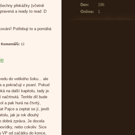
Den:
196
všechny překážky (včetně
pravená a ready to read :D
Online:
1
kování! Potřebuji to a pomáhá
|
Komentářů:
12
ie
uvedu do velikého šoku... ale
a a pokračuji v psaní. Pokud
á na další kapitolu, tady je.
í načrtnutá. Tenhle díl bude
ol a pak hurá na čtvrtý,
Pajce a zeptat se jí, jestli
tolu, jak je rok dlouhý
o dobrá zpráva. Je docela
ovídky, nebo cokoliv. Sice
ou VP od začátku do konce,