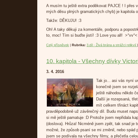
A musím tu ještě extra poděkovat PAJCE ! I přes 
mých děsu plných gramatických chyb) je kapitola o
Takže: DĚKUJU! :3
Oh! A taky děkuji za komentáře, podporu a popostr
to, moc! Tím si buďte jistí! :3 Love you all! >°vv
°
<
Celý příspěvek
|
Rubrika:
3.díl - Živá brána a strážci relikvií
10. kapitola - Všechny dívky Victor
3. 4. 2016
Tak jo... asi vás nyní 
konečně jsem se rozjel
ještě náhodou někdo ček
Další je rozepsaná, třet
mít celkem třináct kapit
pravděpodobně už závěrečný díl. Budu muset napsat 
si mě ještě pamatuje :D Protože jsem nepřidala kapi
(doslova). Hrůza! Nicméně jsem zpět, tak snad je t
možné, že způsob psaní se mi změnil, nebo spád p
jsem se podívala na všechny filmy, a přečetla cel