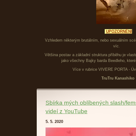
UPOZORNĚNÍ
Vzhledem některým brutálním, nebo sexuálním sc
víc.
Většina postav a základní struktura příběhu je vlas
jako všechny Bajky barda Beedleho, které
Více v rubrice VIVERE PORTA - Úv
TruTru Kanashiko
Sbírka mých oblíbených slash/fem
videí z YouTube
5. 5. 2020