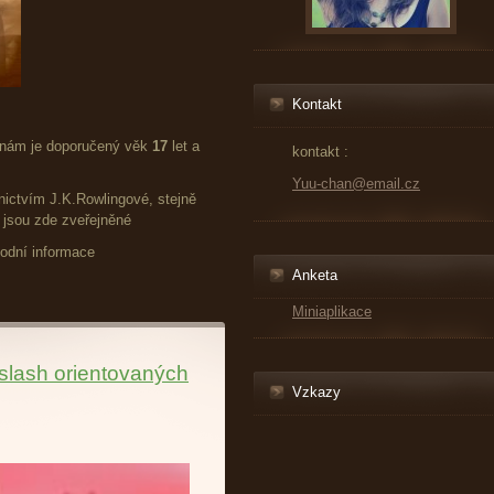
Kontakt
énám je doporučený věk
17
let a
kontakt :
Yuu-chan@email.cz
tnictvím J.K.Rowlingové, stejně
 jsou zde zveřejněné
odní informace
Anketa
Miniaplikace
slash orientovaných
Vzkazy