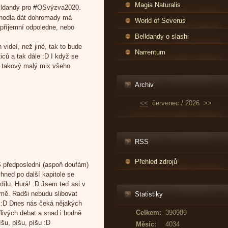
Magia Naturalis
#
lldandy pro
OSvýzva2020.
zhodla dát dohromady má
World of Severus
zpříjemní odpoledne, nebo
Belldandy o slashi
videí, než jiné, tak to bude
Narrentum
ců a tak dále :D I když se
e takový malý mix všeho
Archiv
<<
červenec / 2026
>>
RSS
Přehled zdrojů
S předposlední (aspoň doufám)
A hned po další kapitole se
dílu. Hurá! :D Jsem teď asi v
e mě. Radši nebudu slibovat
Statistiky
 :D Dnes nás čeká nějakých
Celkem:
390989
řlivých debat a snad i hodně
íšu, píšu, píšu :D
Měsíc:
4034