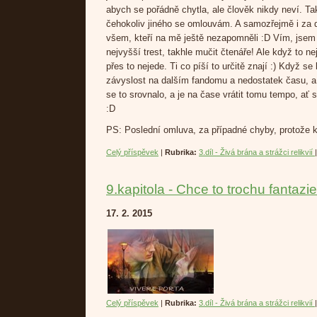
abych se pořádně chytla, ale člověk nikdy neví. T
čehokoliv jiného se omlouvám. A samozřejmě i za 
všem, kteří na mě ještě nezapomněli :D Vím, jsem
nejvyšší trest, takhle mučit čtenáře! Ale když to ne
přes to nejede. Ti co píší to určitě znají :) Když se
závyslost na dalším fandomu a nedostatek času, a 
se to srovnalo, a je na čase vrátit tomu tempo, ať
:D
PS: Poslední omluva, za případné chyby, protože k
Celý příspěvek
|
Rubrika:
3.díl - Živá brána a strážci relikvií
9.kapitola - Chce to trochu fantazie
17. 2. 2015
Celý příspěvek
|
Rubrika:
3.díl - Živá brána a strážci relikvií