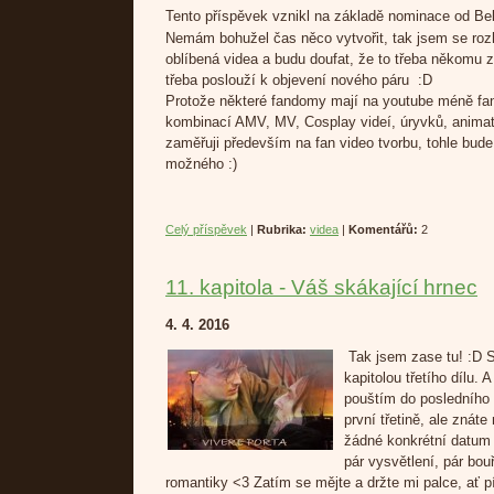
Tento příspěvek vznikl na základě nominace od Be
Nemám bohužel čas něco vytvořit, tak jsem se ro
oblíbená videa a budu doufat, že to třeba někomu 
třeba poslouží k objevení nového páru :D
Protože některé fandomy mají na youtube méně fan 
kombinací AMV, MV, Cosplay videí, úryvků, animati
zaměřuji především na fan video tvorbu, tohle bud
možného :)
Celý příspěvek
|
Rubrika:
videa
|
Komentářů:
2
11. kapitola - Váš skákající hrnec
4. 4. 2016
Tak jsem zase tu! :D 
kapitolou třetího dílu. 
pouštím do posledního 
první třetině, ale znát
žádné konkrétní datum
pár vysvětlení, pár bou
romantiky <3 Zatím se mějte a držte mi palce, ať p