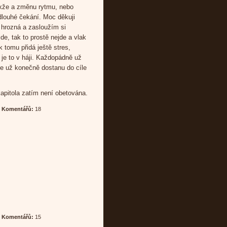
akže a změnu rytmu, nebo
dlouhé čekání. Moc děkuji
 hrozná a zasloužím si
jde, tak to prostě nejde a vlak
 k tomu přidá ještě stres,
je to v háji. Každopádně už
 se už konečně dostanu do cíle
apitola zatím není obetována.
|
Komentářů:
18
|
Komentářů:
15