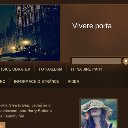
Vivere porta
TISÍCE OBRÁTEK
FOTOALBUM
FF NA JINÉ PÁRY
IKO
INFORMACE O STRÁNCE
VIDEA
orta (živá brána)
. Jedná se o
 postavami jsou Harry Potter a
a Fénixův řád.